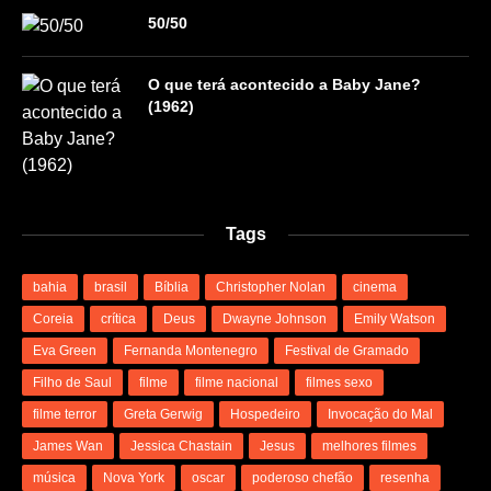
50/50
O que terá acontecido a Baby Jane?
(1962)
Tags
bahia
brasil
Bíblia
Christopher Nolan
cinema
Coreia
crítica
Deus
Dwayne Johnson
Emily Watson
Eva Green
Fernanda Montenegro
Festival de Gramado
Filho de Saul
filme
filme nacional
filmes sexo
filme terror
Greta Gerwig
Hospedeiro
Invocação do Mal
James Wan
Jessica Chastain
Jesus
melhores filmes
música
Nova York
oscar
poderoso chefão
resenha