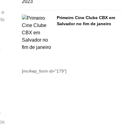
a
 e
Primeiro Cine Clube CBX em
rto
Salvador no fim de janeiro
.
[mc4wp_form id="179"]
f
os