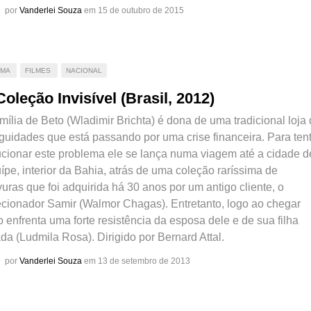
por
Vanderlei Souza
em 15 de outubro de 2015
AMA
FILMES
NACIONAL
Coleção Invisível (Brasil, 2012)
mília de Beto (Wladimir Brichta) é dona de uma tradicional loja
iguidades que está passando por uma crise financeira. Para ten
ucionar este problema ele se lança numa viagem até a cidade d
uípe, interior da Bahia, atrás de uma coleção raríssima de
uras que foi adquirida há 30 anos por um antigo cliente, o
ecionador Samir (Walmor Chagas). Entretanto, logo ao chegar
 enfrenta uma forte resistência da esposa dele e de sua filha
da (Ludmila Rosa). Dirigido por Bernard Attal.
por
Vanderlei Souza
em 13 de setembro de 2013