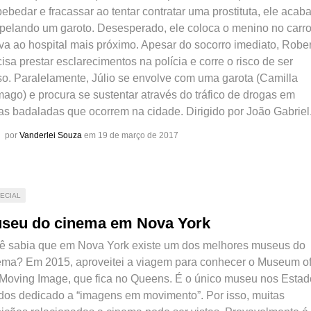
ebedar e fracassar ao tentar contratar uma prostituta, ele acab
opelando um garoto. Desesperado, ele coloca o menino no carro
eva ao hospital mais próximo. Apesar do socorro imediato, Robe
isa prestar esclarecimentos na polícia e corre o risco de ser
so. Paralelamente, Júlio se envolve com uma garota (Camilla
ago) e procura se sustentar através do tráfico de drogas em
tas badaladas que ocorrem na cidade. Dirigido por João Gabriel
por
Vanderlei Souza
em 19 de março de 2017
ECIAL
seu do cinema em Nova York
ê sabia que em Nova York existe um dos melhores museus do
ema? Em 2015, aproveitei a viagem para conhecer o Museum o
 Moving Image, que fica no Queens. É o único museu nos Estad
dos dedicado a “imagens em movimento”. Por isso, muitas