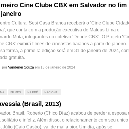
imeiro Cine Clube CBX em Salvador no fim
 janeiro
entro Cultural Sesi Casa Branca receberá o ‘Cine Clube Cidad
xa’, que conta com a produção executiva de Mateus Lima e
nardo Mota, integrantes do coletivo ‘Dende CBX’. O Projeto ‘Ci
e CBX’ exibirá filmes de cineastas baianos a partir de janeiro.
sa forma, a primeira edição será em 31 de janeiro de 2024, co
ada gratuita.
por
Vanderlei Souza
em 13 de janeiro de 2024
AMA
FILMES
NA PRÉ
NACIONAL
avessia (Brasil, 2013)
vador, Brasil. Roberto (Chico Diaz) acabou de perder a esposa 
 solitário e infeliz. Além disso, o relacionamento com seu único
o, Júlio (Caio Castro), vai de mal a pior. Um dia, após se