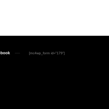
ebook
[mc4wp_form id="179"]