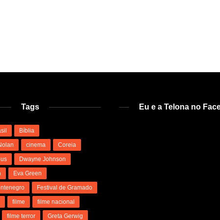
Tags
Eu e a Telona no Fac
sil
Bíblia
Nolan
cinema
Coreia
us
Dwayne Johnson
n
Eva Green
ntenegro
Festival de Gramado
l
filme
filme nacional
filme terror
Greta Gerwig