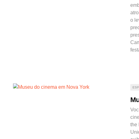
emb
atr
o l
prec
pre
Cam
fes
ESP
Mu
Voc
cin
the
Uni