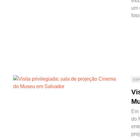
exi
um 
foto
ESP
Vi
Mu
Em 
do 
ent
pro