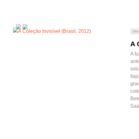
DR
A 
A fa
ant
sol
Itaj
grav
col
Beto
Saa