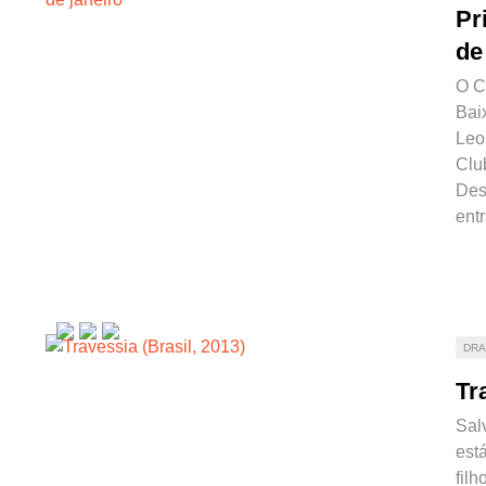
Pr
de
O C
Bai
Leo
Club
Des
entr
DR
Tr
Sal
está
filh