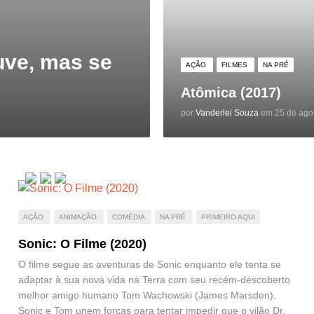
uve, mas se
AÇÃO
FILMES
NA PRÉ
Atômica (2017)
por
Vanderlei Souza
em 25 de ago
AÇÃO
ANIMAÇÃO
COMÉDIA
NA PRÉ
PRIMEIRO AQUI
Sonic: O Filme (2020)
O filme segue as aventuras de Sonic enquanto ele tenta se
adaptar à sua nova vida na Terra com seu recém-descoberto
melhor amigo humano Tom Wachowski (James Marsden).
Sonic e Tom unem forças para tentar impedir que o vilão Dr.