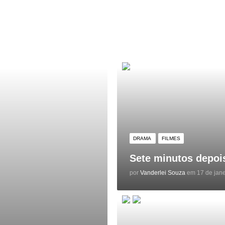
DRAMA
FILMES
Sete minutos depois
por
Vanderlei Souza
em 17 de jane