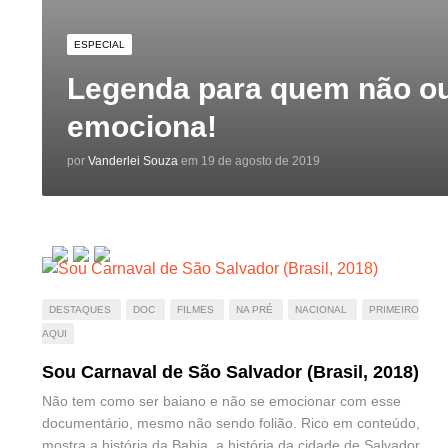
ESPECIAL
Legenda para quem não o
emociona!
por
Vanderlei Souza
em 19 de agosto de 2019
DESTAQUES
DOC
FILMES
NA PRÉ
NACIONAL
PRIMEIRO
AQUI
Sou Carnaval de São Salvador (Brasil, 2018)
Não tem como ser baiano e não se emocionar com esse
documentário, mesmo não sendo folião. Rico em conteúdo,
mostra a história da Bahia, a história da cidade de Salvador,