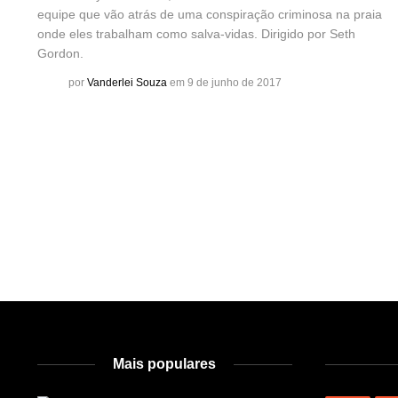
equipe que vão atrás de uma conspiração criminosa na praia
onde eles trabalham como salva-vidas. Dirigido por Seth
Gordon.
por
Vanderlei Souza
em 9 de junho de 2017
Mais populares