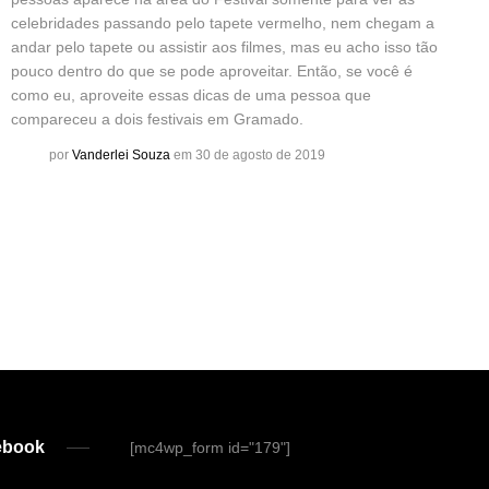
celebridades passando pelo tapete vermelho, nem chegam a
andar pelo tapete ou assistir aos filmes, mas eu acho isso tão
pouco dentro do que se pode aproveitar. Então, se você é
como eu, aproveite essas dicas de uma pessoa que
compareceu a dois festivais em Gramado.
por
Vanderlei Souza
em 30 de agosto de 2019
ebook
[mc4wp_form id="179"]