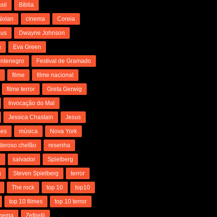
sil
Bíblia
Nolan
cinema
Coreia
us
Dwayne Johnson
n
Eva Green
ntenegro
Festival de Gramado
l
filme
filme nacional
filme terror
Greta Gerwig
Invocação do Mal
Jessica Chastain
Jesus
mes
música
Nova York
deroso chefão
resenha
o
salvador
Spielberg
g
Steven Spielberg
terror
The rock
top 10
top10
top 10 filmes
top 10 terror
inema
Zefirelli