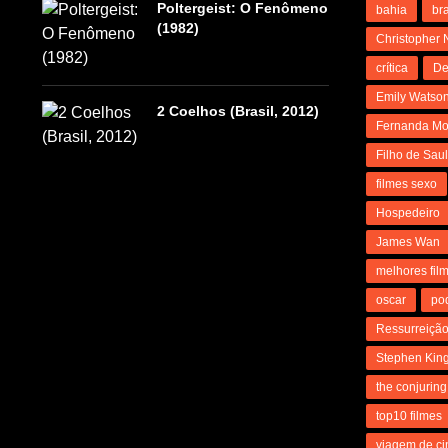
Poltergeist: O Fenômeno
bahia
bra
(1982)
Christopher 
crítica
De
Emily Watso
2 Coelhos (Brasil, 2012)
Fernanda Mo
Filho de Sau
filmes sexo
Hospedeiro
James Wan
melhores fil
oscar
po
Ressurreiçã
Stephen Kin
the conjuring
top10 filmes
viagem de c