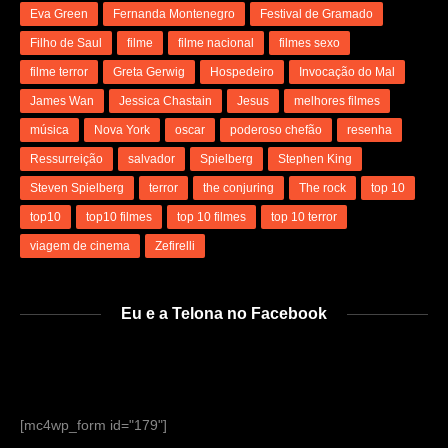
Eva Green
Fernanda Montenegro
Festival de Gramado
Filho de Saul
filme
filme nacional
filmes sexo
filme terror
Greta Gerwig
Hospedeiro
Invocação do Mal
James Wan
Jessica Chastain
Jesus
melhores filmes
música
Nova York
oscar
poderoso chefão
resenha
Ressurreição
salvador
Spielberg
Stephen King
Steven Spielberg
terror
the conjuring
The rock
top 10
top10
top10 filmes
top 10 filmes
top 10 terror
viagem de cinema
Zefirelli
Eu e a Telona no Facebook
[mc4wp_form id="179"]