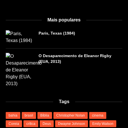
Mais populares
Paris, Texas (1984)
O Desaparecimento de Eleanor Rigby
(EUA, 2013)
Tags
bahia
brasil
Bíblia
Christopher Nolan
cinema
Coreia
crítica
Deus
Dwayne Johnson
Emily Watson