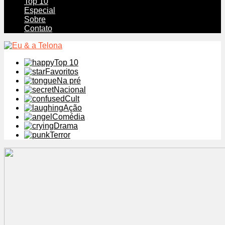
Top 10
Especial
Sobre
Contato
Top 10
Favoritos
Na pré
Nacional
Cult
Ação
Comédia
Drama
Terror