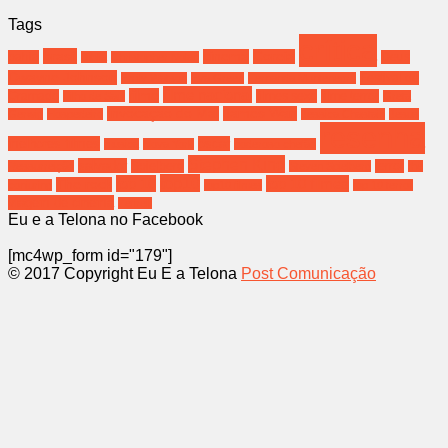
Tags
crítica
brasil
cinema
Coreia
bahia
Deus
Bíblia
Christopher Nolan
Dwayne Johnson
Festival de
Emily Watson
Eva Green
Fernanda Montenegro
filme nacional
filme
Gramado
filmes sexo
filme terror
Filho de Saul
Greta
Invocação do Mal
James Wan
Gerwig
Hospedeiro
Jessica Chastain
Jesus
resenha
melhores filmes
oscar
música
Nova York
poderoso chefão
Stephen King
salvador
Spielberg
terror
Ressurreição
Steven Spielberg
the
top10
top 10
top 10 filmes
The rock
conjuring
top10 filmes
top 10 terror
viagem de cinema
Zefirelli
Eu e a Telona no Facebook
[mc4wp_form id="179"]
© 2017 Copyright Eu E a Telona
Post Comunicação