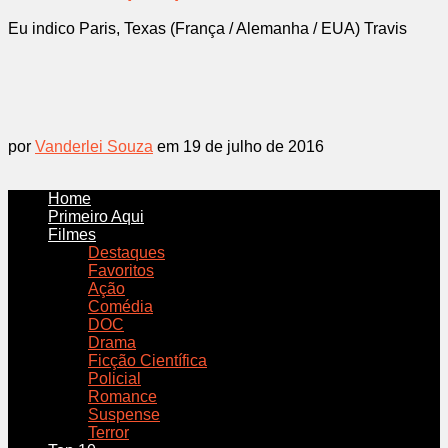
Eu indico Paris, Texas (França / Alemanha / EUA) Travis
por
Vanderlei Souza
em 19 de julho de 2016
Home
Primeiro Aqui
Filmes
Destaques
Favoritos
Ação
Comédia
DOC
Drama
Ficção Científica
Policial
Romance
Suspense
Terror