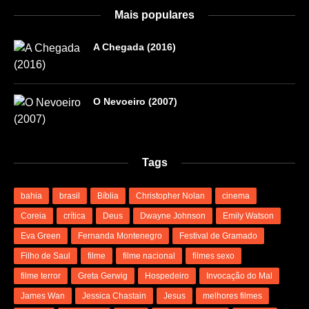
Mais populares
A Chegada (2016)
O Nevoeiro (2007)
Tags
bahia
brasil
Bíblia
Christopher Nolan
cinema
Coreia
crítica
Deus
Dwayne Johnson
Emily Watson
Eva Green
Fernanda Montenegro
Festival de Gramado
Filho de Saul
filme
filme nacional
filmes sexo
filme terror
Greta Gerwig
Hospedeiro
Invocação do Mal
James Wan
Jessica Chastain
Jesus
melhores filmes