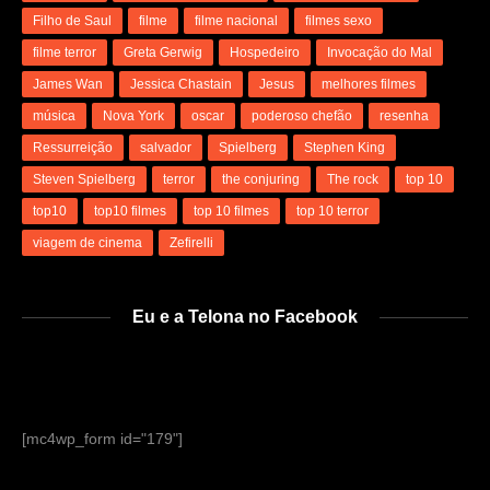
Filho de Saul
filme
filme nacional
filmes sexo
filme terror
Greta Gerwig
Hospedeiro
Invocação do Mal
James Wan
Jessica Chastain
Jesus
melhores filmes
música
Nova York
oscar
poderoso chefão
resenha
Ressurreição
salvador
Spielberg
Stephen King
Steven Spielberg
terror
the conjuring
The rock
top 10
top10
top10 filmes
top 10 filmes
top 10 terror
viagem de cinema
Zefirelli
Eu e a Telona no Facebook
[mc4wp_form id="179"]