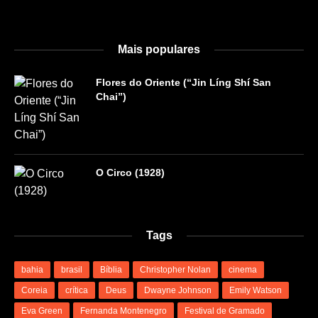
Mais populares
Flores do Oriente (“Jin Líng Shí San
Chai”)
O Circo (1928)
Tags
bahia
brasil
Bíblia
Christopher Nolan
cinema
Coreia
crítica
Deus
Dwayne Johnson
Emily Watson
Eva Green
Fernanda Montenegro
Festival de Gramado