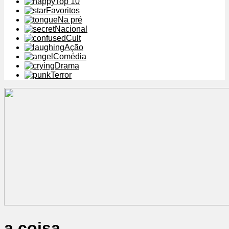
Top 10
Favoritos
Na pré
Nacional
Cult
Ação
Comédia
Drama
Terror
a coisa