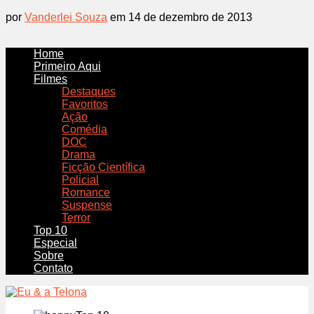
por
Vanderlei Souza
em 14 de dezembro de 2013
Home
Primeiro Aqui
Filmes
Destaques
Favoritos
Ação
Comédia
DOC
Drama
Ficção Científica
Policial
Romance
Suspense
Terror
Top 10
Especial
Sobre
Contato