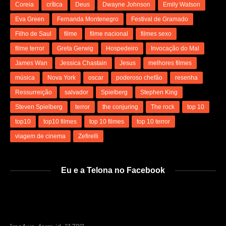
Coreia
crítica
Deus
Dwayne Johnson
Emily Watson
Eva Green
Fernanda Montenegro
Festival de Gramado
Filho de Saul
filme
filme nacional
filmes sexo
filme terror
Greta Gerwig
Hospedeiro
Invocação do Mal
James Wan
Jessica Chastain
Jesus
melhores filmes
música
Nova York
oscar
poderoso chefão
resenha
Ressurreição
salvador
Spielberg
Stephen King
Steven Spielberg
terror
the conjuring
The rock
top 10
top10
top10 filmes
top 10 filmes
top 10 terror
viagem de cinema
Zefirelli
Eu e a Telona no Facebook