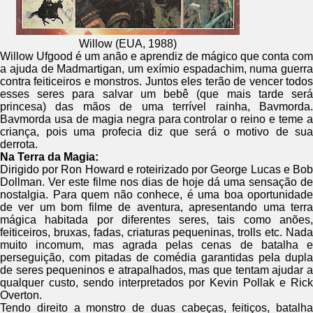
Willow (EUA, 1988)
Willow Ufgood é um anão e aprendiz de mágico que conta com
a ajuda de Madmartigan, um exímio espadachim, numa guerra
contra feiticeiros e monstros. Juntos eles terão de vencer todos
esses seres para salvar um bebê (que mais tarde será
princesa) das mãos de uma terrível rainha, Bavmorda.
Bavmorda usa de magia negra para controlar o reino e teme a
criança, pois uma profecia diz que será o motivo de sua
derrota.
Na Terra da Magia:
Dirigido por Ron Howard e roteirizado por George Lucas e Bob
Dollman. Ver este filme nos dias de hoje dá uma sensação de
nostalgia. Para quem não conhece, é uma boa oportunidade
de ver um bom filme de aventura, apresentando uma terra
mágica habitada por diferentes seres, tais como anões,
feiticeiros, bruxas, fadas, criaturas pequeninas, trolls etc. Nada
muito incomum, mas agrada pelas cenas de batalha e
perseguição, com pitadas de comédia garantidas pela dupla
de seres pequeninos e atrapalhados, mas que tentam ajudar a
qualquer custo, sendo interpretados por Kevin Pollak e Rick
Overton.
Tendo direito a monstro de duas cabeças, feitiços, batalha