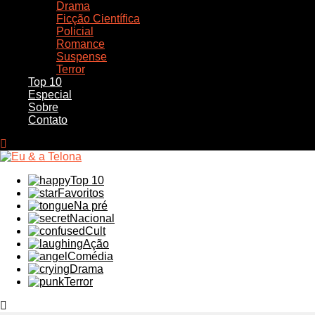
Drama
Ficção Científica
Policial
Romance
Suspense
Terror
Top 10
Especial
Sobre
Contato
Top 10
Favoritos
Na pré
Nacional
Cult
Ação
Comédia
Drama
Terror