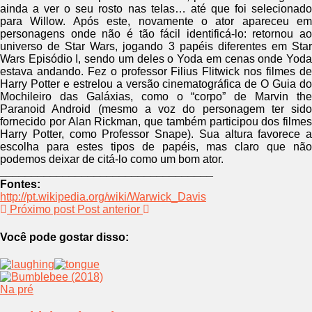
ainda a ver o seu rosto nas telas… até que foi selecionado
para Willow. Após este, novamente o ator apareceu em
personagens onde não é tão fácil identificá-lo: retornou ao
universo de Star Wars, jogando 3 papéis diferentes em Star
Wars Episódio I, sendo um deles o Yoda em cenas onde Yoda
estava andando. Fez o professor Filius Flitwick nos filmes de
Harry Potter e estrelou a versão cinematográfica de O Guia do
Mochileiro das Galáxias, como o “corpo” de Marvin the
Paranoid Android (mesmo a voz do personagem ter sido
fornecido por Alan Rickman, que também participou dos filmes
Harry Potter, como Professor Snape). Sua altura favorece a
escolha para estes tipos de papéis, mas claro que não
podemos deixar de citá-lo como um bom ator.
__________________________________
Fontes:
http://pt.wikipedia.org/wiki/Warwick_Davis
Próximo post
Post anterior
Você pode gostar disso:
Na pré