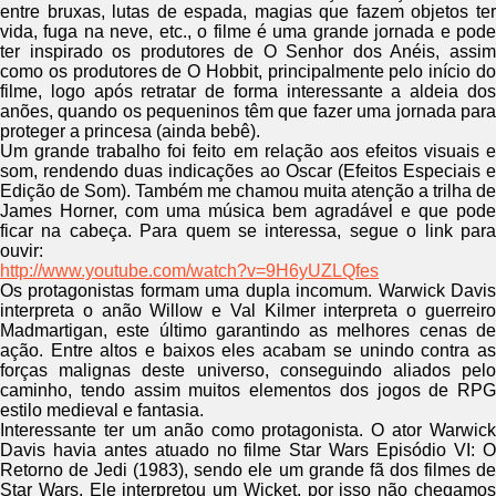
entre bruxas, lutas de espada, magias que fazem objetos ter
vida, fuga na neve, etc., o filme é uma grande jornada e pode
ter inspirado os produtores de O Senhor dos Anéis, assim
como os produtores de O Hobbit, principalmente pelo início do
filme, logo após retratar de forma interessante a aldeia dos
anões, quando os pequeninos têm que fazer uma jornada para
proteger a princesa (ainda bebê).
Um grande trabalho foi feito em relação aos efeitos visuais e
som, rendendo duas indicações ao Oscar (Efeitos Especiais e
Edição de Som). Também me chamou muita atenção a trilha de
James Horner, com uma música bem agradável e que pode
ficar na cabeça. Para quem se interessa, segue o link para
ouvir:
http://www.youtube.com/watch?v=9H6yUZLQfes
Os protagonistas formam uma dupla incomum. Warwick Davis
interpreta o anão Willow e Val Kilmer interpreta o guerreiro
Madmartigan, este último garantindo as melhores cenas de
ação. Entre altos e baixos eles acabam se unindo contra as
forças malignas deste universo, conseguindo aliados pelo
caminho, tendo assim muitos elementos dos jogos de RPG
estilo medieval e fantasia.
Interessante ter um anão como protagonista. O ator Warwick
Davis havia antes atuado no filme Star Wars Episódio VI: O
Retorno de Jedi (1983), sendo ele um grande fã dos filmes de
Star Wars. Ele interpretou um Wicket, por isso não chegamos