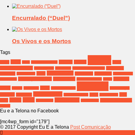
Encurralado (“Duel”)
Os Vivos e os Mortos
Tags
crítica
brasil
cinema
Coreia
bahia
Deus
Bíblia
Christopher Nolan
Dwayne Johnson
Festival de
Emily Watson
Eva Green
Fernanda Montenegro
filme nacional
filme
Gramado
filmes sexo
filme terror
Filho de Saul
Greta Gerwig
Invocação do Mal
James Wan
melhores
Hospedeiro
Jessica Chastain
Jesus
resenha
filmes
oscar
música
Nova York
poderoso chefão
Ressurreição
Stephen King
salvador
The
Spielberg
terror
Steven Spielberg
the conjuring
top10
top 10
top 10 filmes
rock
viagem de cinema
top10 filmes
top 10 terror
Zefirelli
Eu e a Telona no Facebook
[mc4wp_form id="179"]
© 2017 Copyright Eu E a Telona
Post Comunicação