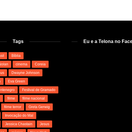
Tags
Eu e a Telona no Fac
sil
Bíblia
Nolan
cinema
Coreia
us
Dwayne Johnson
n
Eva Green
ntenegro
Festival de Gramado
l
filme
filme nacional
filme terror
Greta Gerwig
Invocação do Mal
Jessica Chastain
Jesus