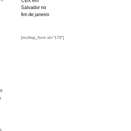
[mc4wp_form id="179"]
a
o
o.