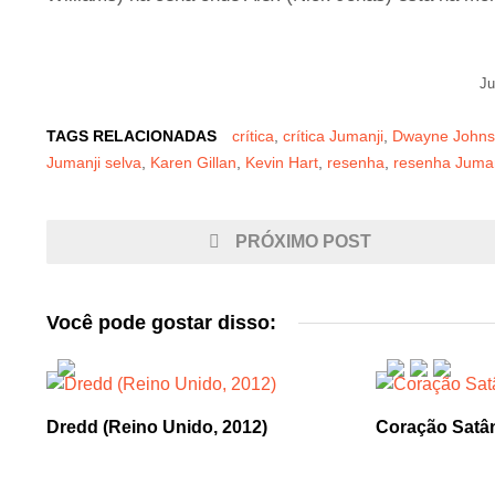
Ju
TAGS RELACIONADAS
crítica
,
crítica Jumanji
,
Dwayne John
Jumanji selva
,
Karen Gillan
,
Kevin Hart
,
resenha
,
resenha Juman
PRÓXIMO POST
Você pode gostar disso:
Dredd (Reino Unido, 2012)
Coração Satân