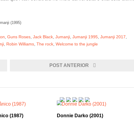
manji (1995)
son
,
Guns Roses
,
Jack Black
,
Jumanji
,
Jumanji 1995
,
Jumanji 2017
,
ji
,
Robin Williams
,
The rock
,
Welcome to the jungle
POST ANTERIOR
ico (1987)
Donnie Darko (2001)