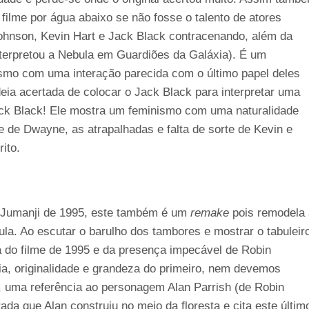
ilme por água abaixo se não fosse o talento de atores
Johnson, Kevin Hart e Jack Black contracenando, além da
nterpretou a Nebula em Guardiões da Galáxia). É um
mo com uma interação parecida com o último papel deles
eia acertada de colocar o Jack Black para interpretar uma
ck Black! Ele mostra um feminismo com uma naturalidade
 de Dwayne, as atrapalhadas e falta de sorte de Kevin e
ito.
 Jumanji de 1995, este também é um
remake
pois remodela 
la. Ao escutar o barulho dos tambores e mostrar o tabuleir
a do filme de 1995 e da presença impecável de Robin
ia, originalidade e grandeza do primeiro, nem devemos
uma referência ao personagem Alan Parrish (de Robin
da que Alan construiu no meio da floresta e cita este últim