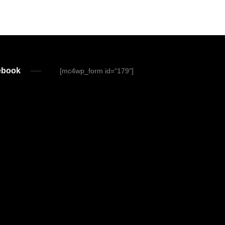
ebook
[mc4wp_form id="179"]