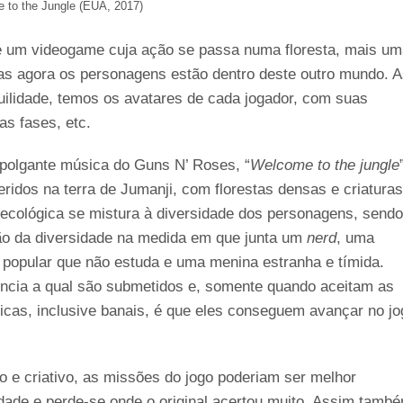
 to the Jungle (EUA, 2017)
de um videogame cuja ação se passa numa floresta, mais u
as agora os personagens estão dentro deste outro mundo. 
ilidade, temos os avatares de cada jogador, com suas
as fases, etc.
mpolgante música do Guns N’ Roses, “
Welcome to the jungle
ridos na terra de Jumanji, com florestas densas e criaturas
 ecológica se mistura à diversidade dos personagens, sendo
tão da diversidade na medida em que junta um
nerd
, uma
l popular que não estuda e uma menina estranha e tímida.
ncia a qual são submetidos e, somente quando aceitam as
icas, inclusive banais, é que eles conseguem avançar no jo
do e criativo, as missões do jogo poderiam ser melhor
dade e perde-se onde o original acertou muito. Assim tamb