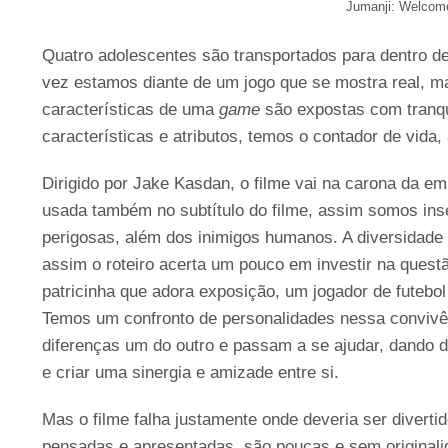
Jumanji: Welcome
Quatro adolescentes são transportados para dentro 
vez estamos diante de um jogo que se mostra real, m
características de uma
game
são expostas com tranqu
características e atributos, temos o contador de vida, 
Dirigido por Jake Kasdan, o filme vai na carona da e
usada também no subtítulo do filme, assim somos inse
perigosas, além dos inimigos humanos. A diversidade
assim o roteiro acerta um pouco em investir na ques
patricinha que adora exposição, um jogador de futebo
Temos um confronto de personalidades nessa convivê
diferenças um do outro e passam a se ajudar, dando d
e criar uma sinergia e amizade entre si.
Mas o filme falha justamente onde deveria ser diverti
pensadas e apresentadas, são poucas e sem originali