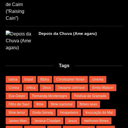
Depois da Chuva (Ame agaru)
Tags
bahia
brasil
Bíblia
Christopher Nolan
cinema
Coreia
crítica
Deus
Dwayne Johnson
Emily Watson
Eva Green
Fernanda Montenegro
Festival de Gramado
Filho de Saul
filme
filme nacional
filmes sexo
filme terror
Greta Gerwig
Hospedeiro
Invocação do Mal
James Wan
Jessica Chastain
Jesus
melhores filmes