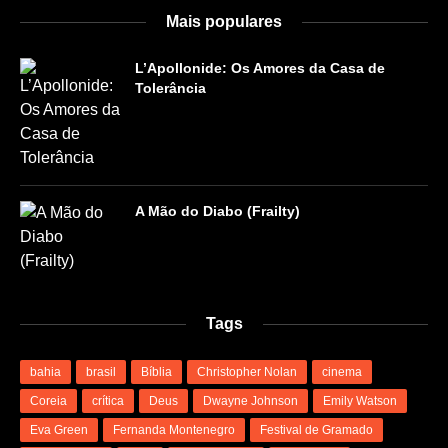
Mais populares
L’Apollonide: Os Amores da Casa de
Tolerância
A Mão do Diabo (Frailty)
Tags
bahia
brasil
Bíblia
Christopher Nolan
cinema
Coreia
crítica
Deus
Dwayne Johnson
Emily Watson
Eva Green
Fernanda Montenegro
Festival de Gramado