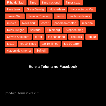
Filho de Saul
filme
filme nacional
filmes sexo
filme terror
Greta Gerwig
Hospedeiro
Invocação do Mal
James Wan
Jessica Chastain
Jesus
melhores filmes
música
Nova York
oscar
poderoso chefão
resenha
Ressurreição
salvador
Spielberg
Stephen King
Steven Spielberg
terror
the conjuring
The rock
top 10
top10
top10 filmes
top 10 filmes
top 10 terror
viagem de cinema
Zefirelli
Eu e a Telona no Facebook
[mc4wp_form id="179"]