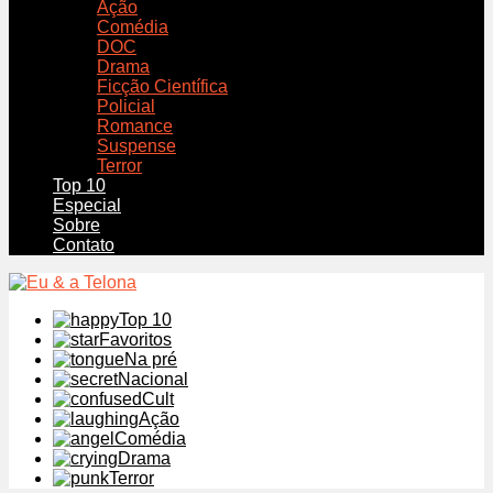
Ação
Comédia
DOC
Drama
Ficção Científica
Policial
Romance
Suspense
Terror
Top 10
Especial
Sobre
Contato
Top 10
Favoritos
Na pré
Nacional
Cult
Ação
Comédia
Drama
Terror