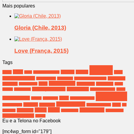
Mais populares
Gloria (Chile, 2013)
Love (França, 2015)
Tags
crítica
brasil
cinema
Coreia
bahia
Deus
Bíblia
Christopher Nolan
Dwayne Johnson
Festival de
Emily Watson
Eva Green
Fernanda Montenegro
filme nacional
filme
Gramado
filmes sexo
filme terror
Filho de Saul
Greta
Invocação do Mal
James Wan
Gerwig
Hospedeiro
Jessica Chastain
Jesus
resenha
melhores filmes
oscar
música
Nova York
poderoso chefão
Stephen King
salvador
Spielberg
terror
Ressurreição
Steven Spielberg
the
top10
top 10
top 10 filmes
The rock
conjuring
top10 filmes
top 10 terror
viagem de cinema
Zefirelli
Eu e a Telona no Facebook
[mc4wp_form id="179"]