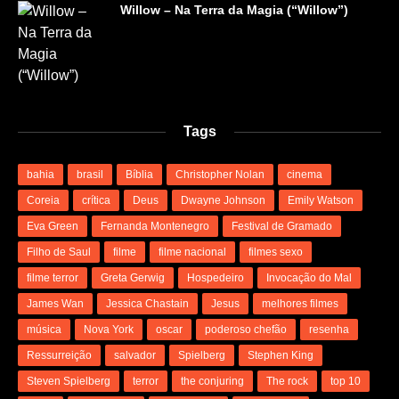
Willow – Na Terra da Magia (“Willow”)
Tags
bahia
brasil
Bíblia
Christopher Nolan
cinema
Coreia
crítica
Deus
Dwayne Johnson
Emily Watson
Eva Green
Fernanda Montenegro
Festival de Gramado
Filho de Saul
filme
filme nacional
filmes sexo
filme terror
Greta Gerwig
Hospedeiro
Invocação do Mal
James Wan
Jessica Chastain
Jesus
melhores filmes
música
Nova York
oscar
poderoso chefão
resenha
Ressurreição
salvador
Spielberg
Stephen King
Steven Spielberg
terror
the conjuring
The rock
top 10