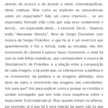
através do acesso e do assistir a obras cinematográficas,
obras criativas. Mas como se explicam as ressonâncias
sobre um espectador? Não sei como chamá-lo… se um
espectador formado (não creio que seja esse exatamente o
termo)… um espectador alerta… e sensível. Sei lá… Vejamos
então “Alexander Nevsky”, filme de Sergei Eisenstein com
música de Sergei Prokofiev: o que há aí é um exercício que
aparentemente é frio e formal, onde as tomadas não têm
movimento de câmera e parece haver movimento, e onde há
seis ou sete linhas melódicas, que correspondem à música de
Shostakovich, de Prokofiev, e a relação entre a composição
de cada imagem, a tal ponto que, se sobrepormos a partitura e
os movimentos da partitura e as imagens alinhadas, uma
atrás da outra, o movimento das imagens são coincidentes.
Isto para que? Isto para explicar como e porque se constitui o
sentido esmagador que tem toda essa sequência sobre o
espectador. Está explicado aí. Mas quando entram os pífanos,
por exemplo, aí o que há é uma relação de quem são os que