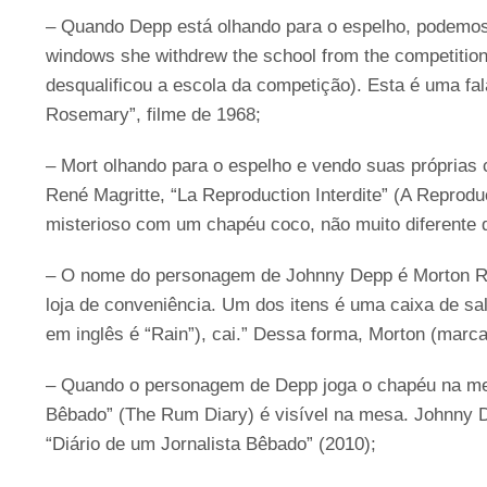
– Quando Depp está olhando para o espelho, podemos 
windows she withdrew the school from the competition
desqualificou a escola da competição). Esta é uma 
Rosemary”, filme de 1968;
– Mort olhando para o espelho e vendo suas próprias co
René Magritte, “La Reproduction Interdite” (A Repro
misterioso com um chapéu coco, não muito diferente 
– O nome do personagem de Johnny Depp é Morton Rai
loja de conveniência. Um dos itens é uma caixa de 
em inglês é “Rain”), cai.” Dessa forma, Morton (marca
– Quando o personagem de Depp joga o chapéu na mesa
Bêbado” (The Rum Diary) é visível na mesa. Johnny D
“Diário de um Jornalista Bêbado” (2010);