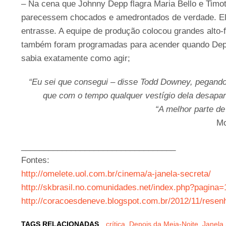
– Na cena que Johnny Depp flagra Maria Bello e Timo
parecessem chocados e amedrontados de verdade. Ele 
entrasse. A equipe de produção colocou grandes alto-
também foram programadas para acender quando Depp 
sabia exatamente como agir;
“Eu sei que consegui – disse Todd Downey, pegando 
que com o tempo qualquer vestígio dela desapar
“A melhor parte de 
Mo
__________________________________
Fontes:
http://omelete.uol.com.br/cinema/a-janela-secreta/
http://skbrasil.no.comunidades.net/index.php?pagina
http://coracoesdeneve.blogspot.com.br/2012/11/resenh
TAGS RELACIONADAS
crítica
,
Depois da Meia-Noite
,
Janela