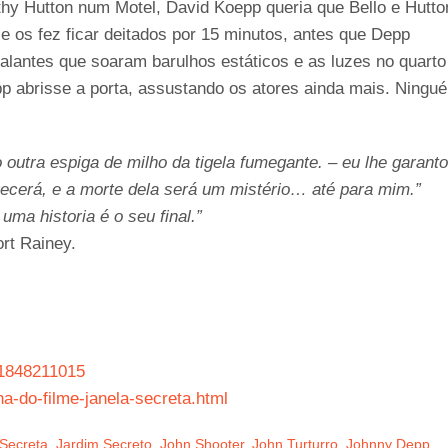
thy Hutton num Motel, David Koepp queria que Bello e Hutto
os fez ficar deitados por 15 minutos, antes que Depp
falantes que soaram barulhos estáticos e as luzes no quarto
abrisse a porta, assustando os atores ainda mais. Ningu
outra espiga de milho da tigela fumegante. – eu lhe garant
ecerá, e a morte dela será um mistério… até para mim.”
uma historia é o seu final.”
rt Rainey.
=1848211015
a-do-filme-janela-secreta.html
 Secreta
,
Jardim Secreto
,
John Shooter
,
John Turturro
,
Johnny Depp
,