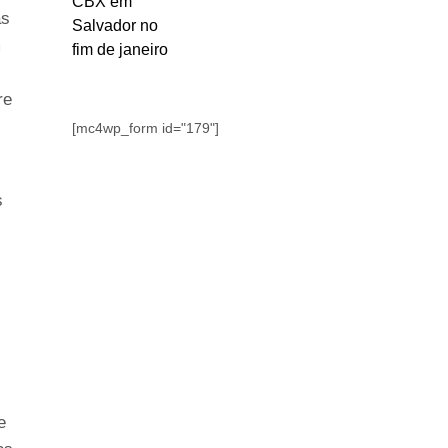
as
m
re
[mc4wp_form id="179"]
s
e