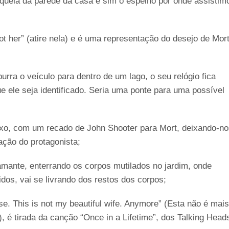
aquela da parede da casa e sim o espelho por onde assistim
 her” (atire nela) e é uma representação do desejo de Mor
a o veículo para dentro de um lago, o seu relógio fica
 ele seja identificado. Seria uma ponte para uma possível
 lixo, com um recado de John Shooter para Mort, deixando-n
ação do protagonista;
u amante, enterrando os corpos mutilados no jardim, onde
dos, vai se livrando dos restos dos corpos;
se. This is not my beautiful wife. Anymore” (Esta não é mais
, é tirada da canção “Once in a Lifetime”, dos Talking Head