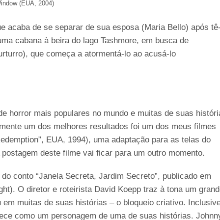
indow (EUA, 2004)
e acaba de se separar de sua esposa (Maria Bello) após tê-
 uma cabana à beira do lago Tashmore, em busca de
urturro), que começa a atormentá-lo ao acusá-lo
de horror mais populares no mundo e muitas de suas históri
armente um dos melhores resultados foi um dos meus filmes
edemption”, EUA, 1994), uma adaptação para as telas do
postagem deste filme vai ficar para um outro momento.
o do conto “Janela Secreta, Jardim Secreto”, publicado em
ht). O diretor e roteirista David Koepp traz à tona um gran
em muitas de suas histórias – o bloqueio criativo. Inclusive
rece como um personagem de uma de suas histórias. Johnn