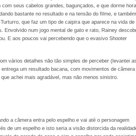
m com seus cabelos grandes, bagunçados, e que dorme hor
udando bastante no resultado e na tensão do filme, e també
urturro, que faz um tipo de caipira que aparece na vida de
s. Envolvido num jogo mental de gato e rato, Rainey descob
nou. E aos poucos vai percebendo que o evasivo Shooter
om vários detalhes não tão simples de perceber (levantei a
pp entrega um resultado bacana, com movimentos de câmera
s que achei mais agradável, mas não menos sinistro.
uando a câmera entra pelo espelho e vai até o personagem
és de um espelho e isto seria a visão distorcida da realidad