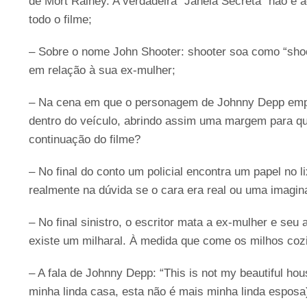
de Mort Rainey. A verdadeira “Janela Secreta” não é 
todo o filme;
– Sobre o nome John Shooter: shooter soa como “shoot
em relação à sua ex-mulher;
– Na cena em que o personagem de Johnny Depp empurr
dentro do veículo, abrindo assim uma margem para que
continuação do filme?
– No final do conto um policial encontra um papel no
realmente na dúvida se o cara era real ou uma imagin
– No final sinistro, o escritor mata a ex-mulher e se
existe um milharal. À medida que come os milhos cozi
– A fala de Johnny Depp: “This is not my beautiful hou
minha linda casa, esta não é mais minha linda esposa)