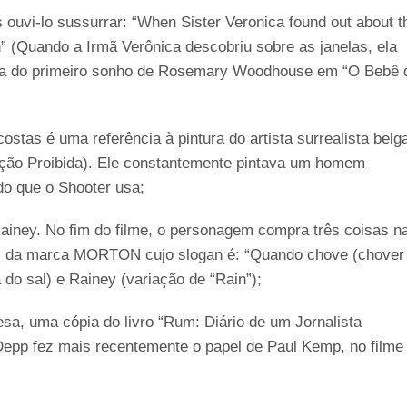
ouvi-lo sussurrar: “When Sister Veronica found out about t
” (Quando a Irmã Verônica descobriu sobre as janelas, ela
fala do primeiro sonho de Rosemary Woodhouse em “O Bebê 
stas é uma referência à pintura do artista surrealista belg
dução Proibida). Ele constantemente pintava um homem
do que o Shooter usa;
ney. No fim do filme, o personagem compra três coisas n
sal da marca MORTON cujo slogan é: “Quando chove (chover
 do sal) e Rainey (variação de “Rain”);
, uma cópia do livro “Rum: Diário de um Jornalista
epp fez mais recentemente o papel de Paul Kemp, no filme