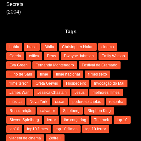
Tags
bahia
brasil
Bíblia
Christopher Nolan
cinema
Coreia
crítica
Deus
Dwayne Johnson
Emily Watson
Eva Green
Fernanda Montenegro
Festival de Gramado
Filho de Saul
filme
filme nacional
filmes sexo
filme terror
Greta Gerwig
Hospedeiro
Invocação do Mal
James Wan
Jessica Chastain
Jesus
melhores filmes
música
Nova York
oscar
poderoso chefão
resenha
Ressurreição
salvador
Spielberg
Stephen King
Steven Spielberg
terror
the conjuring
The rock
top 10
top10
top10 filmes
top 10 filmes
top 10 terror
viagem de cinema
Zefirelli