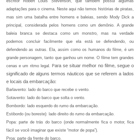
escritor Robert Louis Stevenson, que também possui algumas
adaptações para o cinema. Neste aqui não temos histórias de piratas,
mas sim uma batalha entre homens e baleias, sendo Mody Dick a
principal, considerada pelos homens como um demônio. A grande
baleia branca se destaca como um monstro, mas na verdade
podemos concluir facilmente que ela está se defendendo, ou
defendendo as outras. Ela, assim como os humanos do filme, é um
grande personagem, tanto que ganhou um nome. O filme tem grandes
ara se situar melhor no filme, segue o
cenas e um ritmo legal. P
significado de alguns termos náuticos que se referem a lados
e locais da embarcação:
Barlavento: lado do barco que recebe o vento.
Sotavento: lado do barco que solta o vento.
Bombordo: lado esquerdo do rumo da embarcação.
Estibordo (ou boreste): lado direito do rumo da embarcação.
Popa: parte de trás do barco (onde normalmente fica o motor, fica
fácil se você imaginar que existe “motor de popa”).
Proa: parte da frente do barco.