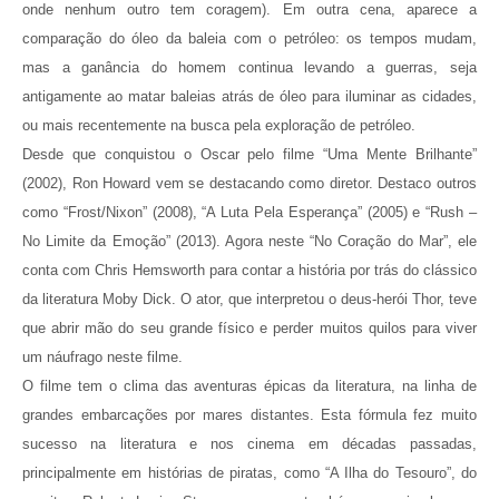
onde nenhum outro tem coragem). Em outra cena, aparece a
comparação do óleo da baleia com o petróleo: os tempos mudam,
mas a ganância do homem continua levando a guerras, seja
antigamente ao matar baleias atrás de óleo para iluminar as cidades,
ou mais recentemente na busca pela exploração de petróleo.
Desde que conquistou o Oscar pelo filme “Uma Mente Brilhante”
(2002), Ron Howard vem se destacando como diretor. Destaco outros
como “Frost/Nixon” (2008), “A Luta Pela Esperança” (2005) e “Rush –
No Limite da Emoção” (2013). Agora neste “No Coração do Mar”, ele
conta com Chris Hemsworth para contar a história por trás do clássico
da literatura Moby Dick. O ator, que interpretou o deus-herói Thor, teve
que abrir mão do seu grande físico e perder muitos quilos para viver
um náufrago neste filme.
O filme tem o clima das aventuras épicas da literatura, na linha de
grandes embarcações por mares distantes. Esta fórmula fez muito
sucesso na literatura e nos cinema em décadas passadas,
principalmente em histórias de piratas, como “A Ilha do Tesouro”, do