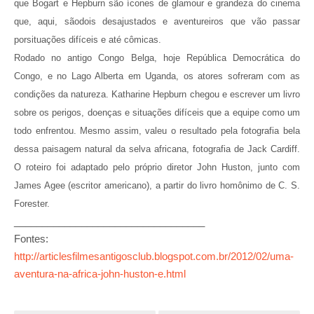
que Bogart e Hepburn são
ícones d
e glamour e
grandeza do cinema
que, aqui, são
dois desajustados
e aventureiros que vão passar
por
situações
difíceis e até
cômicas.
Rodado no antigo Congo Belga, hoje República Democrática do
Congo, e no Lago Alberta em Uganda, os atores sofreram com as
condições da natureza. Katharine Hepburn chegou e escrever um livro
sobre os perigos, doenças e situações difíceis que a equipe como um
todo enfrentou. Mesmo assim, valeu o resultado pela fotografia bela
dessa paisagem natural da selva africana, fotografia de Jack Cardiff.
O roteiro foi adaptado pelo próprio diretor John Huston, junto com
James Agee (escritor americano), a partir do livro homônimo de C. S.
Forester.
__________________________________
Fontes:
http://articlesfilmesantigosclub.blogspot.com.br/2012/02/uma-
aventura-na-africa-john-huston-e.html