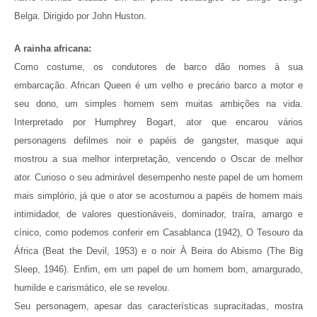
Belga. Dirigido por John Huston.
A rainha africana:
Como costume, os condutores de barco dão nomes à sua
embarcação. African Queen é um velho e precário barco a motor e
seu dono, um simples homem sem muitas ambições na vida.
Interpretado por Humphrey Bogart, ator que encarou vários
personagens
de
filmes
n
oir e papéis de gangster,
mas
que
aqui
mostrou a sua melhor interpretação, vencendo o Oscar de melhor
ator. Curioso o seu admirável desempenho neste papel de um homem
mais simplório, já que o ator se acostumou a papéis de homem mais
intimidador, de valores questionáveis, dominador,
traíra,
amargo e
cínico, como podemos conferir em
Casablanca (1942), O Tesouro da
África (Beat the Devil, 1953) e o noir À Beira do Abismo (The Big
Sleep, 1946). Enfim, em um papel de um homem bom, amargurado,
humilde e carismático, ele se revelou.
Seu personagem, apesar das características supracitadas, mostra