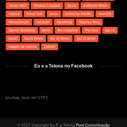
James Wan
Jessica Chastain
Jesus
melhores filmes
música
Nova York
oscar
poderoso chefão
resenha
Ressurreição
salvador
Spielberg
Stephen King
Steven Spielberg
terror
the conjuring
The rock
top 10
top10
top10 filmes
top 10 filmes
top 10 terror
viagem de cinema
Zefirelli
Eu e a Telona no Facebook
[mc4wp_form id="179"]
© 2017 Copyright Eu E a Telona
Post Comunicação