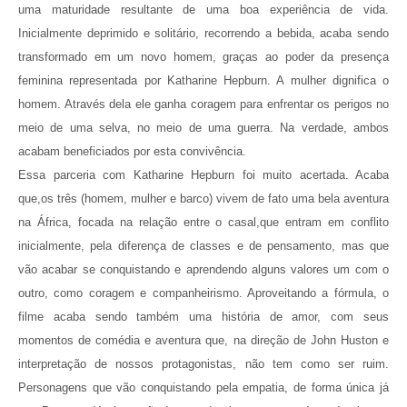
uma maturidade resultante de
uma
boa
experiência de vida.
Inicialmente
deprimido e solitário,
recorrendo
a bebida,
acaba sendo
transformado em um novo homem, graças ao poder da presença
feminina representada por Katharine Hepburn. A mulher dignifica o
homem. Através dela ele ganha coragem para enfrentar os perigos no
meio de uma selva, no meio de uma guerra. Na verdade, ambos
acabam beneficiados por esta convivência.
Essa
parceria com Katharine Hepburn
foi muito acertada. Acaba
que,
os três (homem, mulher e barco) vivem de fato uma bela aventura
na África,
focada na relação entre o casal,
que
entram em conflito
inicialmente, pela diferença de classes e de pensamento, mas que
vão acabar se conquistando e aprendendo alguns valores um com o
outro, como coragem e companheirismo. Aproveitando a fórmula, o
filme acaba sendo também uma história de amor, com seus
momentos de comédia e aventura que, na direção de John Huston e
interpretação de nossos protagonistas, não tem como ser ruim.
Personagens que vão conquistando pela empatia,
de forma única já