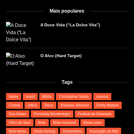
Mais populares
A Doce Vida (“La Dolce Vita”)
O Alvo (Hard Target)
Tags
bahia
brasil
Bíblia
Christopher Nolan
cinema
Coreia
crítica
Deus
Dwayne Johnson
Emily Watson
Eva Green
Fernanda Montenegro
Festival de Gramado
Filho de Saul
filme
filme nacional
filmes sexo
filme terror
Greta Gerwig
Hospedeiro
Invocação do Mal