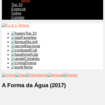
Terror
Top 10
Especial
Sobre
Contato
Top 10
Favoritos
Na pré
Nacional
Cult
Ação
Comédia
Drama
Terror
A Forma da Água (2017)