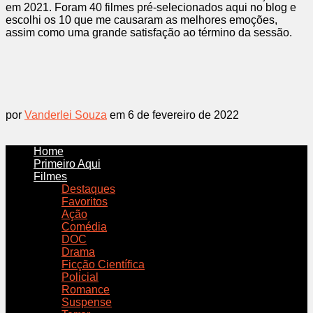
em 2021. Foram 40 filmes pré-selecionados aqui no blog e
escolhi os 10 que me causaram as melhores emoções,
assim como uma grande satisfação ao término da sessão.
por
Vanderlei Souza
em 6 de fevereiro de 2022
Home
Primeiro Aqui
Filmes
Destaques
Favoritos
Ação
Comédia
DOC
Drama
Ficção Científica
Policial
Romance
Suspense