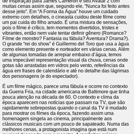
de inspiração para James Cameron e seu Avatar 2 com
muitas cenas assim que, segundo ele, “Nunca foi feito antes
desse jeito”. Em “A Forma da Água” houve um cuidado
extremo com detalhes, o cineasta cuidou deste filme como
um pai cuida do filho amado. É uma mistura de sensações,
pois o filme é crítico, tem momentos divertidos, tristes e
vibrantes, então nem vale tentar definir gênero (Romance?
Filme de monstro? Fantasia ou fábula? Aventura? Drama?).
O grande “rei do show” é Guillermo del Toro que usa a água
como elemento presente e norteador em várias cenas. Além
de algumas tomadas de arrepiar embaixo d’água, temos
uma impecável representação visual da chuva, cenas onde
gotas são arrastadas em vidros pelo vento, referências da
água em frases de calendário e até no detalhe das lágrimas
dos personagens (e do espectador).
É um filme mágico, parece uma fábula e ocorre no contexto
da Guerra Fria, na cidade americana de Baltimore que tinha
pouca atenção na década de 60. O contexto e clima da
época aparecem nas notícias que passam na TV, que são
rapidamente sobrepostas quando o canal da TV é mudado
para mostrar os filmes da época, fazendo assim uma
homenagem singela ao cinema, principalmente aos
clássicos musicais com um pouco de sapateado. Numa das
melhores cenas, a protagonista imagina que está num