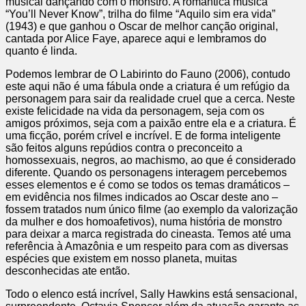
musical dançando com o monstro. A romântica música
“You’ll Never Know”, trilha do filme “Aquilo sim era vida”
(1943) e que ganhou o Oscar de melhor canção original,
cantada por Alice Faye, aparece aqui e lembramos do
quanto é linda.
Podemos lembrar de O Labirinto do Fauno (2006), contudo
este aqui não é uma fábula onde a criatura é um refúgio da
personagem para sair da realidade cruel que a cerca. Neste
existe felicidade na vida da personagem, seja com os
amigos próximos, seja com a paixão entre ela e a criatura. É
uma ficção, porém crível e incrível. E de forma inteligente
são feitos alguns repúdios contra o preconceito a
homossexuais, negros, ao machismo, ao que é considerado
diferente. Quando os personagens interagem percebemos
esses elementos e é como se todos os temas dramáticos –
em evidência nos filmes indicados ao Oscar deste ano –
fossem tratados num único filme (ao exemplo da valorização
da mulher e dos homoafetivos), numa história de monstro
para deixar a marca registrada do cineasta. Temos até uma
referência à Amazônia e um respeito para com as diversas
espécies que existem em nosso planeta, muitas
desconhecidas ate então.
Todo o elenco está incrível, Sally Hawkins está sensacional,