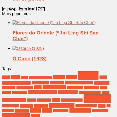
[mc4wp_form id="179"]
Mais populares
Flores do Oriente (“Jin Líng Shí San
Chai”)
O Circo (1928)
Tags
crítica
brasil
cinema
Coreia
bahia
Deus
Bíblia
Christopher Nolan
Dwayne Johnson
Festival de
Emily Watson
Eva Green
Fernanda Montenegro
filme nacional
filme
Gramado
filmes sexo
filme terror
Filho de Saul
Greta
Invocação do Mal
James Wan
Gerwig
Hospedeiro
Jessica Chastain
Jesus
resenha
melhores filmes
oscar
música
Nova York
poderoso chefão
Stephen King
salvador
Spielberg
terror
Ressurreição
Steven Spielberg
the
top10
top 10
top 10 filmes
The rock
conjuring
top10 filmes
top 10 terror
viagem de cinema
Zefirelli