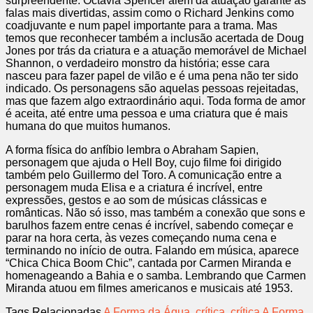
surpreendente. Octavia Spencer além da atuação garante as
falas mais divertidas, assim como o Richard Jenkins como
coadjuvante e num papel importante para a trama. Mas
temos que reconhecer também a inclusão acertada de Doug
Jones por trás da criatura e a atuação memorável de Michael
Shannon, o verdadeiro monstro da história; esse cara
nasceu para fazer papel de vilão e é uma pena não ter sido
indicado. Os personagens são aquelas pessoas rejeitadas,
mas que fazem algo extraordinário aqui. Toda forma de amor
é aceita, até entre uma pessoa e uma criatura que é mais
humana do que muitos humanos.
A forma física do anfíbio lembra o Abraham Sapien,
personagem que ajuda o Hell Boy, cujo filme foi dirigido
também pelo Guillermo del Toro. A comunicação entre a
personagem muda Elisa e a criatura é incrível, entre
expressões, gestos e ao som de músicas clássicas e
românticas. Não só isso, mas também a conexão que sons e
barulhos fazem entre cenas é incrível, sabendo começar e
parar na hora certa, às vezes começando numa cena e
terminando no início de outra. Falando em música, aparece
“Chica Chica Boom Chic”, cantada por Carmen Miranda e
homenageando a Bahia e o samba. Lembrando que Carmen
Miranda atuou em filmes americanos e musicais até 1953.
Tags Relacionadas
A Forma da Água
,
crítica
,
crítica A Forma