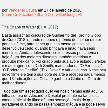
por
Vanderlei Souza
em 27 de janeiro de 2018
Share On Facebook
Share On Twitter
Google
Vk
The Shape of Water (EUA, 2017)
Basta assistir ao discurso de Guilhermo del Toro no Globo
de Ouro 2018, quando recebeu o prêmio de melhor diretor
por este filme, para saber que sua mente criativa se
desenvolveu cedo, quando brincava e imaginava seus
monstros. Ainda adolescente, se interessou por cinema e
hoje é um dos maiores diretores, também roteirista e
produtor mexicano. Foi criado pela sua avó e estudou efeitos
e maquiagem com Dick Smith, maquiador de “O Exorcista”,
“O Poderoso Chefão”, “Taxi Driver” e vários curtas. Neste seu
novo filme ele tem a sua obra de arte e recebeu nada menos
que 13 indicações ao Oscar e ganhou o Globo de Ouro de
melhor diretor.
Tudo que um espectador quer ver nos cinemas está aqui. A
trilha sonora de Alexandre Desplat presente na fantástica
tomada inicial do filme dá uma sensação mais do que
agradável quando se passa embaixo d’água e já pode servir