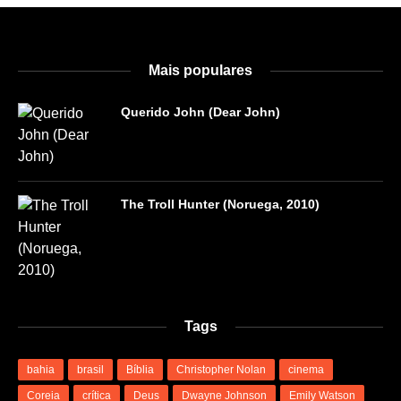
Mais populares
Querido John (Dear John)
The Troll Hunter (Noruega, 2010)
Tags
bahia
brasil
Bíblia
Christopher Nolan
cinema
Coreia
crítica
Deus
Dwayne Johnson
Emily Watson