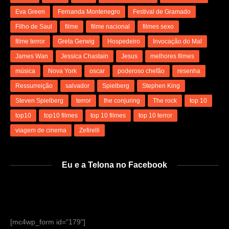
Eva Green
Fernanda Montenegro
Festival de Gramado
Filho de Saul
filme
filme nacional
filmes sexo
filme terror
Greta Gerwig
Hospedeiro
Invocação do Mal
James Wan
Jessica Chastain
Jesus
melhores filmes
música
Nova York
oscar
poderoso chefão
resenha
Ressurreição
salvador
Spielberg
Stephen King
Steven Spielberg
terror
the conjuring
The rock
top 10
top10
top10 filmes
top 10 filmes
top 10 terror
viagem de cinema
Zefirelli
Eu e a Telona no Facebook
[mc4wp_form id="179"]