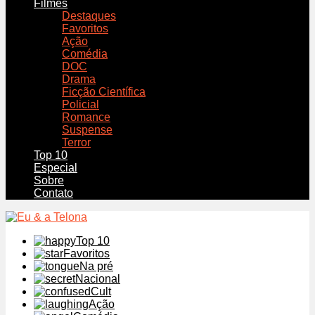
Filmes
Destaques
Favoritos
Ação
Comédia
DOC
Drama
Ficção Científica
Policial
Romance
Suspense
Terror
Top 10
Especial
Sobre
Contato
Top 10
Favoritos
Na pré
Nacional
Cult
Ação