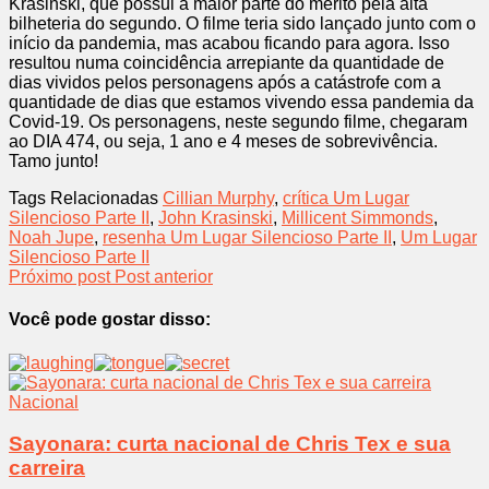
Krasinski, que possui a maior parte do mérito pela alta
bilheteria do segundo. O filme teria sido lançado junto com o
início da pandemia, mas acabou ficando para agora. Isso
resultou numa coincidência arrepiante da quantidade de
dias vividos pelos personagens após a catástrofe com a
quantidade de dias que estamos vivendo essa pandemia da
Covid-19. Os personagens, neste segundo filme, chegaram
ao DIA 474, ou seja, 1 ano e 4 meses de sobrevivência.
Tamo junto!
Tags Relacionadas
Cillian Murphy
,
crítica Um Lugar
Silencioso Parte II
,
John Krasinski
,
Millicent Simmonds
,
Noah Jupe
,
resenha Um Lugar Silencioso Parte II
,
Um Lugar
Silencioso Parte II
Próximo post
Post anterior
Você pode gostar disso:
Nacional
Sayonara: curta nacional de Chris Tex e sua
carreira