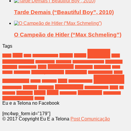
Tarde Demais (“Beautiful Boy”, 2010)
O Campeão de Hitler (“Max Schmeling”)
Tags
crítica
brasil
cinema
Coreia
bahia
Deus
Bíblia
Christopher Nolan
Dwayne Johnson
Festival de
Emily Watson
Eva Green
Fernanda Montenegro
filme nacional
filme
Gramado
filmes sexo
filme terror
Filho de Saul
Greta
Invocação do Mal
James Wan
Gerwig
Hospedeiro
Jessica Chastain
Jesus
resenha
melhores filmes
oscar
música
Nova York
poderoso chefão
Stephen King
salvador
Spielberg
terror
Ressurreição
Steven Spielberg
the
top10
top 10
top 10 filmes
The rock
conjuring
top10 filmes
top 10 terror
viagem de cinema
Zefirelli
Eu e a Telona no Facebook
[mc4wp_form id="179"]
© 2017 Copyright Eu E a Telona
Post Comunicação